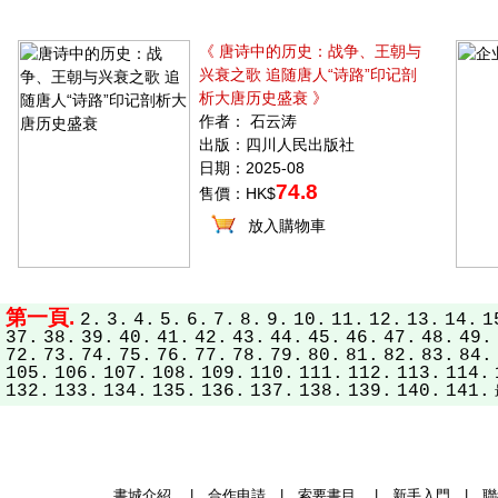
《 唐诗中的历史：战争、王朝与
兴衰之歌 追随唐人“诗路”印记剖
析大唐历史盛衰 》
作者： 石云涛
出版：四川人民出版社
日期：2025-08
74.8
售價：HK$
放入購物車
第一頁.
2.
3.
4.
5.
6.
7.
8.
9.
10.
11.
12.
13.
14.
1
37.
38.
39.
40.
41.
42.
43.
44.
45.
46.
47.
48.
49.
72.
73.
74.
75.
76.
77.
78.
79.
80.
81.
82.
83.
84.
105.
106.
107.
108.
109.
110.
111.
112.
113.
114.
132.
133.
134.
135.
136.
137.
138.
139.
140.
141.
書城介紹
|
合作申請
|
索要書目
|
新手入門
|
聯