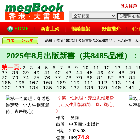
登入帳戶
HOME
新書上架
暢銷書架
好書推介
特
品種
：超過100萬種各類書籍/音像和精品，正品正價，
2025年8月出版新書（共8485品種）：
第一頁.
2.
3.
4.
5.
6.
7.
8.
9.
10.
11.
12.
13.
14.
1
37.
38.
39.
40.
41.
42.
43.
44.
45.
46.
47.
48.
49.
72.
73.
74.
75.
76.
77.
78.
79.
80.
81.
82.
83.
84.
105.
106.
107.
108.
109.
110.
111.
112.
113.
114.
132.
133.
134.
135.
136.
137.
138.
139.
140.
141.
《 第一性原理：穿透思维定势
（让人生删繁就简、直击靶心）
》
作者： 吴雨
出版：中国商业出版社
日期：2025-08
74.8
售價：HK$