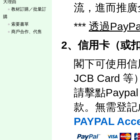
大理由
流，進而推廣
●
教材訂購／批量訂
購
***
透過Pay
●
索要書單
●
商戶合作、代售
2、
信用卡（或
閣下可使用信用咭（
JCB Car
請擊點Payp
款。無需登記成
PAYPAL Acce