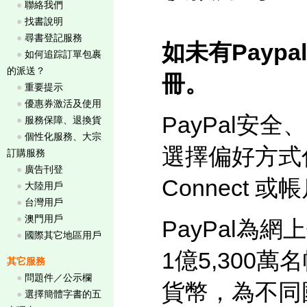
●
聯絡我們
●
找書說明
●
尋書登記服務
如未有Payp
●
如何追踪訂單包裹
的派送？
冊。
●
重要提示
●
優惠券激活及使用
PayPal
●
服務保障、退換貨
●
個性化服務、大宗
選擇偏好方式付
訂購服務
●
廣告刊登
Connect
●
大陸用戶
●
台灣用戶
●
澳門用戶
PayPal
●
國際其它地區用戶
1億5,300萬
其它服務
●
問題件／公示欄
貨幣，為不同
●
選擇簡體字書的五