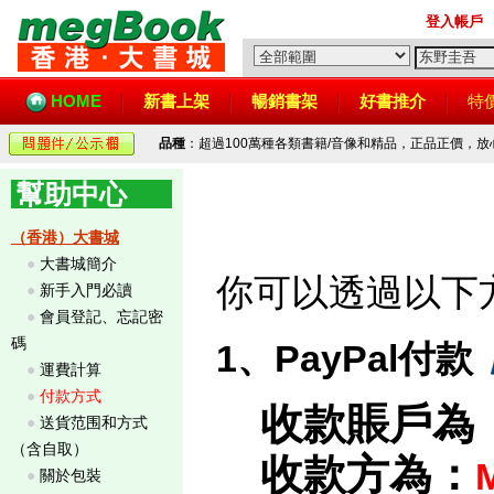
登入帳戶
HOME
新書上架
暢銷書架
好書推介
特
品種
：超過100萬種各類書籍/音像和精品，正品正價，
幫助中心
（香港）大書城
●
大書城簡介
你可以透過以下
●
新手入門必讀
●
會員登記、忘記密
碼
1、PayPal付款
●
運費計算
●
付款方式
收款賬戶為
●
送貨范围和方式
（含自取）
收款方為：
●
關於包裝