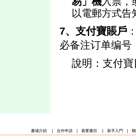
易」機
入票，
以電郵方式告
7、支付寶賬戶
必备注订单编号
說明：支付寶
書城介紹
|
合作申請
|
索要書目
|
新手入門
|
聯