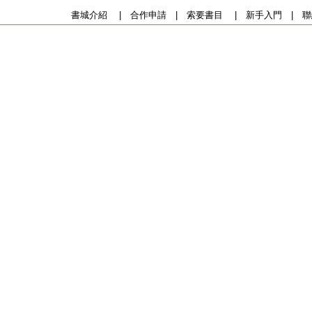
書城介紹
|
合作申請
|
索要書目
|
新手入門
|
聯