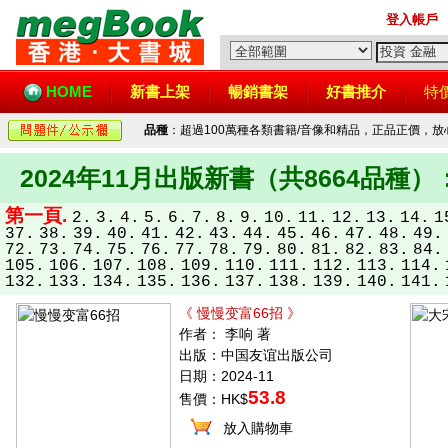
登入帳戶
HOME
新書上架
暢銷書架
好書推介
特
品種
：超過100萬種各類書籍/音像和精品，正品正價，
2024年11月出版新書（共8664品種）
第一頁.
2.
3.
4.
5.
6.
7.
8.
9.
10.
11.
12.
13.
14.
1
37.
38.
39.
40.
41.
42.
43.
44.
45.
46.
47.
48.
49.
72.
73.
74.
75.
76.
77.
78.
79.
80.
81.
82.
83.
84.
105.
106.
107.
108.
109.
110.
111.
112.
113.
114.
132.
133.
134.
135.
136.
137.
138.
139.
140.
141.
《 慢慢变富66招 》
作者： 李响 著
出版：中国友谊出版公司
日期：2024-11
53.8
售價：HK$
放入購物車