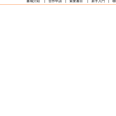
書城介紹
|
合作申請
|
索要書目
|
新手入門
|
聯