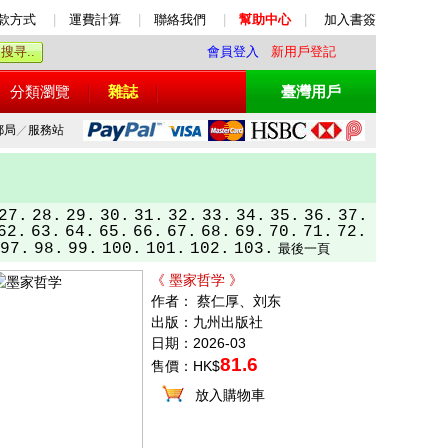
款方式
|
運費計算
|
聯絡我們
|
幫助中心
|
加入書簽
會員登入
新用戶登記
分類瀏覽
雜誌
臺灣用戶
郵局
／
服務站
27.
28.
29.
30.
31.
32.
33.
34.
35.
36.
37.
62.
63.
64.
65.
66.
67.
68.
69.
70.
71.
72.
97.
98.
99.
100.
101.
102.
103.
最後一頁
《 墨家哲学 》
作者： 蔡仁厚、刘东
出版：九州出版社
日期：2026-03
81.6
售價：HK$
放入購物車