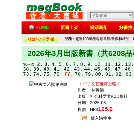
HOME
新書上架
暢銷書架
好書推
品種
：超過100萬種各類書籍/音像和精品
2026年3月出版新書（共6208
2.
3.
4.
5.
6.
7.
8.
9.
10.
11.
12.
13.
第一頁.
38.
39.
40.
41.
42.
43.
44.
45.
46.
47.
48.
77.
73.
74.
75.
76.
78.
79.
80.
81.
82.
83
《 中古文艺批评史略 》
作者： 林英德
出版：社会科学文献出版社
日期：2026-03
165.6
售價：HK$
放入購物車