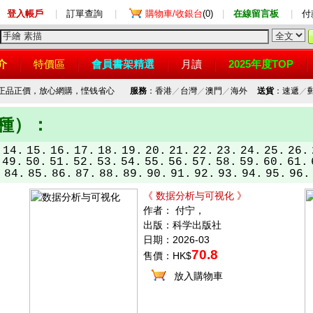
登入帳戶
|
訂單查詢
|
購物車/收銀台
(0)
|
在線留言板
|
付
介
特價區
會員書架精選
月讀
2025年度TOP
，正品正價，放心網購，悭钱省心
服務
：香港
／
台灣
／
澳門
／
海外
送貨
：速遞
／
品種）：
14.
15.
16.
17.
18.
19.
20.
21.
22.
23.
24.
25.
26.
49.
50.
51.
52.
53.
54.
55.
56.
57.
58.
59.
60.
61.
.
84.
85.
86.
87.
88.
89.
90.
91.
92.
93.
94.
95.
96.
《 数据分析与可视化 》
作者： 付宁，
出版：科学出版社
日期：2026-03
70.8
售價：HK$
放入購物車