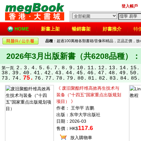
登入帳戶
HOME
新書上架
暢銷書架
好書推介
特
品種
：超過100萬種各類書籍/音像和精品，正品正價，
2026年3月出版新書（共6208品種）：
2.
3.
4.
5.
6.
7.
8.
9.
10.
11.
12.
13.
14.
15.
第一頁.
38.
39.
40.
41.
42.
43.
44.
45.
46.
47.
48.
49.
50.
75.
73.
74.
76.
77.
78.
79.
80.
81.
82.
83.
84.
85.
《 废旧聚酯纤维高效再生技术与
装备（“十四五”国家重点出版规划
项目） 》
作者： 王华平 吉鹏
出版：东华大学出版社
日期：2026-03
117.6
售價：HK$
放入購物車