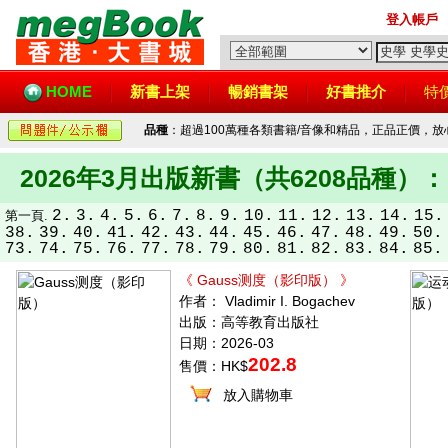
登入帳戶
HOME
新書上架
暢銷書架
好書推介
特
品種
：超過100萬種各類書籍/音像和精品，正品正價，
2026年3月出版新書（共6208品種）：
2.
3.
4.
5.
6.
7.
8.
9.
10.
11.
12.
13.
14.
15.
第一頁.
38.
39.
40.
41.
42.
43.
44.
45.
46.
47.
48.
49.
50.
73.
74.
75.
76.
77.
78.
79.
80.
81.
82.
83.
84.
85.
《 Gauss测度（影印版） 》
作者： Vladimir I. Bogachev
出版：高等教育出版社
日期：2026-03
202.8
售價：HK$
放入購物車