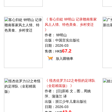
《 客心归处 钟明山 记录赣南客家
风土人情、特色美食、乡村变迁
》
作者： 钟明山
出版：中国言实出版社
日期：2026-03
67.2
售價：HK$
放入購物車
《 怪杰佐罗力12之奇怪的足球队
（全彩精装版） 》
作者： [日]原裕 文，图，周姚
萍、蒲蒲兰 译
出版：浙江少年儿童出版社
日期：2026-03