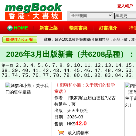
登入帳戶
HOME
新書上架
暢銷書架
好書推介
特
品種
：超過100萬種各類書籍/音像和精品，正品正價，
2026年3月出版新書（共6208品種）：
2.
3.
4.
5.
6.
7.
8.
9.
10.
11.
12.
13.
14.
15.
第一頁.
38.
39.
40.
41.
42.
43.
44.
45.
46.
47.
48.
49.
50.
73.
74.
75.
76.
77.
78.
79.
80.
81.
82.
83.
84.
85.
《 刺猬和小熊：关于我们的哲学
童话 》
作者： [俄罗斯]亚历山德拉?尼古
拉延科，著
出版：天天出版社
日期：2026-03
42.0
售價：HK$
放入購物車