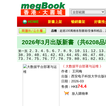
HOME
新書上架
暢銷書架
好書推
品種
：超過100萬種各類書籍/音像和精品
2026年3月出版新書（共6208
2.
3.
4.
5.
6.
7.
8.
9.
10.
11.
12.
13.
第一頁.
38.
39.
40.
41.
42.
43.
44.
45.
46.
47.
48.
73.
74.
75.
76.
77.
78.
79.
80.
81.
82.
83.
《 大数据平台部署与运维 》
作者： 王同梅
出版：西安电子科技大学出版
日期：2026-03
74.4
售價：HK$
放入購物車