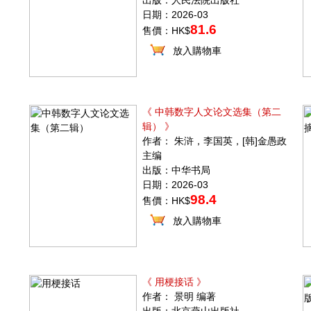
出版：人民法院出版社
日期：2026-03
81.6
售價：HK$
放入購物車
》
《 中韩数字人文论文选集（第二
辑） 》
作者： 朱浒，李国英，[韩]金愚政
主编
出版：中华书局
日期：2026-03
98.4
售價：HK$
放入購物車
《 用梗接话 》
作者： 景明 编著