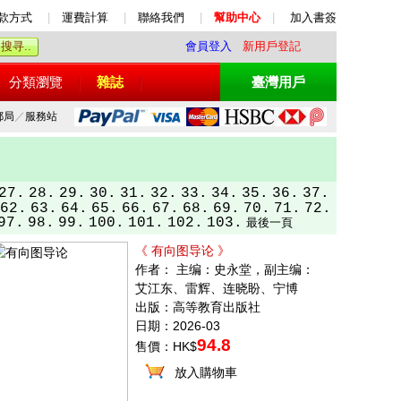
款方式
|
運費計算
|
聯絡我們
|
幫助中心
|
加入書簽
會員登入
新用戶登記
分類瀏覽
雜誌
臺灣用戶
郵局
／
服務站
27.
28.
29.
30.
31.
32.
33.
34.
35.
36.
37.
62.
63.
64.
65.
66.
67.
68.
69.
70.
71.
72.
97.
98.
99.
100.
101.
102.
103.
最後一頁
《 有向图导论 》
作者： 主编：史永堂，副主编：
艾江东、雷辉、连晓盼、宁博
出版：高等教育出版社
日期：2026-03
94.8
售價：HK$
放入購物車