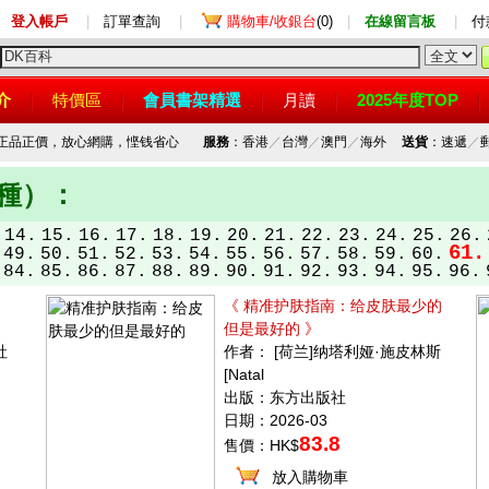
登入帳戶
|
訂單查詢
|
購物車/收銀台
(0)
|
在線留言板
|
付
介
特價區
會員書架精選
月讀
2025年度TOP
，正品正價，放心網購，悭钱省心
服務
：香港
／
台灣
／
澳門
／
海外
送貨
：速遞
／
品種）：
14.
15.
16.
17.
18.
19.
20.
21.
22.
23.
24.
25.
26.
61.
49.
50.
51.
52.
53.
54.
55.
56.
57.
58.
59.
60.
84.
85.
86.
87.
88.
89.
90.
91.
92.
93.
94.
95.
96.
《 精准护肤指南：给皮肤最少的
但是最好的 》
社
作者： [荷兰]纳塔利娅·施皮林斯
[Natal
出版：东方出版社
日期：2026-03
83.8
售價：HK$
放入購物車