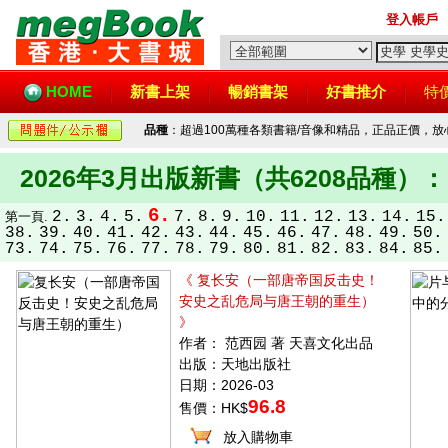
登入帳戶
HOME
新書上架
暢銷書架
好書推介
特
品種
：超過100萬種各類書籍/音像和精品，正品正價，
2026年3月出版新書（共6208品種）：
6.
2.
3.
4.
5.
7.
8.
9.
10.
11.
12.
13.
14.
15.
第一頁.
38.
39.
40.
41.
42.
43.
44.
45.
46.
47.
48.
49.
50.
73.
74.
75.
76.
77.
78.
79.
80.
81.
82.
83.
84.
85.
《 复长安（一部唐帝国反击史！
安史之乱危局与唐王朝的重生）
》
作者： 范西园 著 天喜文化出品
出版：天地出版社
日期：2026-03
96.8
售價：HK$
放入購物車