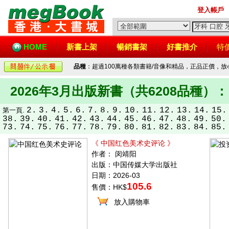
登入帳戶
HOME
新書上架
暢銷書架
好書推介
特
品種
：超過100萬種各類書籍/音像和精品，正品正價，
2026年3月出版新書（共6208品種）：
2.
3.
4.
5.
6.
7.
8.
9.
10.
11.
12.
13.
14.
15.
第一頁.
38.
39.
40.
41.
42.
43.
44.
45.
46.
47.
48.
49.
50.
73.
74.
75.
76.
77.
78.
79.
80.
81.
82.
83.
84.
85.
《 中国红色美术史评论 》
作者： 闵靖阳
出版：中国传媒大学出版社
日期：2026-03
105.6
售價：HK$
放入購物車