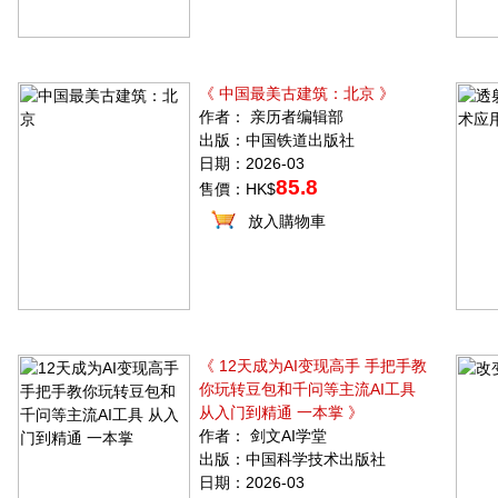
《 中国最美古建筑：北京 》
作者： 亲历者编辑部
出版：中国铁道出版社
日期：2026-03
85.8
售價：HK$
放入購物車
《 12天成为AI变现高手 手把手教
你玩转豆包和千问等主流AI工具
从入门到精通 一本掌 》
作者： 剑文AI学堂
出版：中国科学技术出版社
日期：2026-03