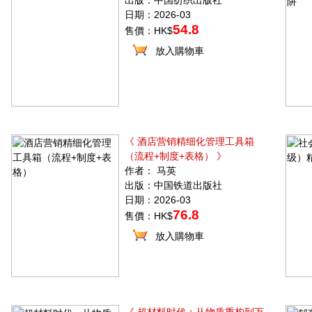
出版：中国纺织出版社
日期：2026-03
54.8
售價：HK$
放入購物車
《 酒店营销精细化管理工具箱
（流程+制度+表格） 》
作者： 马英
出版：中国铁道出版社
日期：2026-03
76.8
售價：HK$
放入購物車