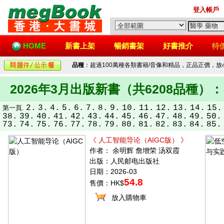
登入帳戶
HOME
新書上架
暢銷書架
好書推介
特
品種
：超過100萬種各類書籍/音像和精品，正品正價，
2026年3月出版新書（共6208品種）：
2.
3.
4.
5.
6.
7.
8.
9.
10.
11.
12.
13.
14.
15.
第一頁.
38.
39.
40.
41.
42.
43.
44.
45.
46.
47.
48.
49.
50.
73.
74.
75.
76.
77.
78.
79.
80.
81.
82.
83.
84.
85.
《 人工智能导论（AIGC版） 》
作者： 余明辉 詹增荣 汤双霞
出版：人民邮电出版社
日期：2026-03
54.8
售價：HK$
放入購物車