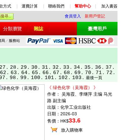
款方式
|
運費計算
|
聯絡我們
|
幫助中心
|
加入書簽
會員登入
新用戶登記
分類瀏覽
雜誌
臺灣用戶
郵局
／
服務站
27.
28.
29.
30.
31.
32.
33.
34.
35.
36.
37.
62.
63.
64.
65.
66.
67.
68.
69.
70.
71.
72.
97.
98.
99.
100.
101.
102.
103.
最後一頁
《 绿色化学（吴海霞） 》
作者： 吴海霞、李继萍 主编 马光
路 副主编
出版：化学工业出版社
日期：2026-03
33.6
售價：HK$
放入購物車