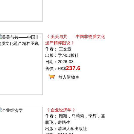
《 美美与共——中国非物质文化
遗产精粹图说 》
作者： 王文章
出版：学习出版社
日期：2026-03
237.6
售價：HK$
放入購物車
《 企业经济学 》
作者： 顾颖，马莉莉，李辉，葛
鹏飞，房路生
出版：清华大学出版社