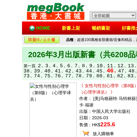
HOME
新書上架
暢銷書架
好書推
品種
：超過100萬種各類書籍/音像和精品
2026年3月出版新書（共6208
2.
3.
4.
5.
6.
7.
8.
9.
10.
11.
12.
13.
第一頁.
46.
38.
39.
40.
41.
42.
43.
44.
45.
47.
48
73.
74.
75.
76.
77.
78.
79.
80.
81.
82.
83.
《 女性与性别心理学（第8版
（心理学译丛） 》
作者： [美]马格丽特·马特林丽
卡·福谢
出版：中国人民大学出版社
日期：2026-03
225.6
售價：HK$
放入購物車