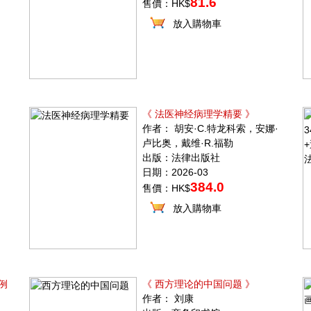
81.6
售價：HK$
放入購物車
《 法医神经病理学精要 》
作者： 胡安·C.特龙科索，安娜·
卢比奥，戴维·R.福勒
出版：法律出版社
日期：2026-03
384.0
售價：HK$
放入購物車
例
《 西方理论的中国问题 》
作者： 刘康