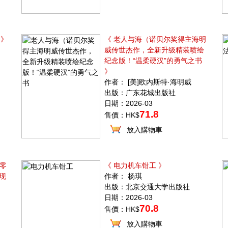
 》
《 老人与海（诺贝尔奖得主海明
威传世杰作，全新升级精装喷绘
纪念版！“温柔硬汉”的勇气之书
》
作者： [美]欧内斯特·海明威
出版：广东花城出版社
日期：2026-03
71.8
售價：HK$
放入購物車
代零
《 电力机车钳工 》
现
作者： 杨琪
出版：北京交通大学出版社
日期：2026-03
70.8
售價：HK$
放入購物車