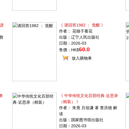
进
《 请回答1982 ： 觉醒 》
作者： 花猫子看花
伦敦
出版：辽宁人民出版社
日期：2026-03
60.0
售價：HK$
放入購物車
务
《 中华传统文化百部经典·近思录
（精装） 》
作者： 朱熹 吕祖谦 著 查洪德 解
读
出版：国家图书馆出版社
日期：2026-03