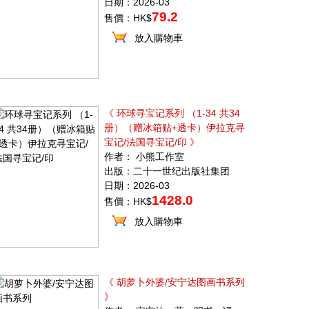
日期：2026-03
79.2
售價：HK$
放入購物車
《 环球寻宝记系列 （1-34 共34
册）（赠冰箱贴+透卡）伊拉克寻
宝记/法国寻宝记/印 》
作者： 小熊工作室
出版：二十一世纪出版社集团
日期：2026-03
1428.0
售價：HK$
放入購物車
《 胡萝卜外婆/安宁达图画书系列
》