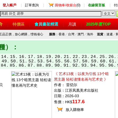
登入帳戶
|
訂單查詢
|
購物車/收銀台
(0)
|
在線留言板
|
付
介
特價區
會員書架精選
月讀
2025年度TOP
，正品正價，放心網購，悭钱省心
服務
：香港
／
台灣
／
澳門
／
海外
送貨
：速遞
／
品種）：
14.
15.
16.
17.
18.
19.
20.
21.
22.
23.
24.
25.
26.
.
49.
50.
51.
52.
53.
54.
55.
56.
57.
58.
59.
60.
61.
84.
85.
86.
87.
88.
89.
90.
91.
92.
93.
94.
95.
96.
）
《 艺术13夜：以夜为引线 13个暗
黑主题 轻松读懂名画与艺术史 》
贝
作者： 雷切尔
出版：江苏凤凰美术出版社
日期：2026-03
117.6
售價：HK$
放入購物車