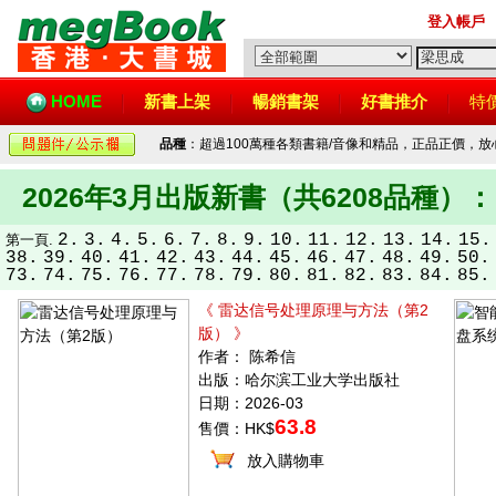
登入帳戶
HOME
新書上架
暢銷書架
好書推介
特
品種
：超過100萬種各類書籍/音像和精品，正品正價，
2026年3月出版新書（共6208品種）：
2.
3.
4.
5.
6.
7.
8.
9.
10.
11.
12.
13.
14.
15.
第一頁.
38.
39.
40.
41.
42.
43.
44.
45.
46.
47.
48.
49.
50.
73.
74.
75.
76.
77.
78.
79.
80.
81.
82.
83.
84.
85.
《 雷达信号处理原理与方法（第2
版） 》
作者： 陈希信
出版：哈尔滨工业大学出版社
日期：2026-03
63.8
售價：HK$
放入購物車