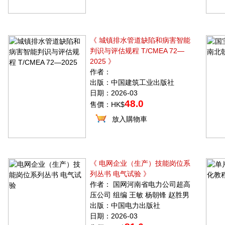
《 城镇排水管道缺陷和病害智能
判识与评估规程 T/CMEA 72—
2025 》
作者：
出版：中国建筑工业出版社
日期：2026-03
48.0
售價：HK$
放入購物車
《 电网企业（生产）技能岗位系
列丛书 电气试验 》
作者： 国网河南省电力公司超高
压公司 组编 王敏 杨朝锋 赵胜男
出版：中国电力出版社
日期：2026-03