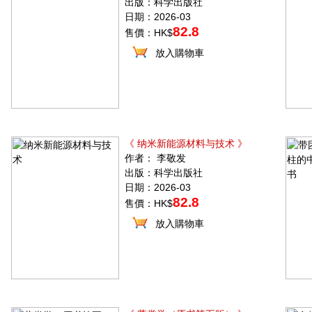
出版：科学出版社
日期：2026-03
82.8
售價：HK$
放入購物車
《 纳米新能源材料与技术 》
作者： 李敬发
出版：科学出版社
日期：2026-03
82.8
售價：HK$
放入購物車