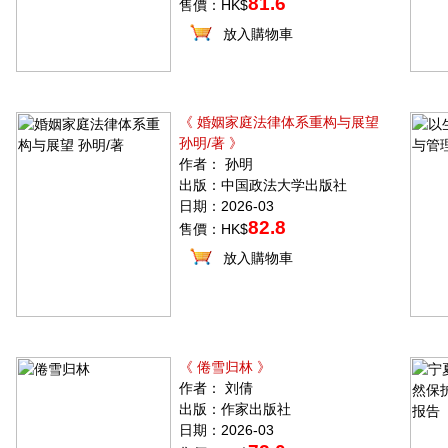
81.6
售價：HK$
放入購物車
《 婚姻家庭法律体系重构与展望
孙明/著 》
作者： 孙明
出版：中国政法大学出版社
日期：2026-03
82.8
售價：HK$
放入購物車
《 倦雪归林 》
作者： 刘倩
出版：作家出版社
日期：2026-03