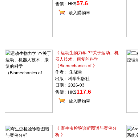
57.6
售價：HK$
放入購物車
《 运动生物力学 ??关于运动、机
器人技术、康复的科学
（Biomechanics of 》
作者： 朱晓兰
出版：科学出版社
日期：2026-03
117.6
售價：HK$
放入購物車
《 寄生虫检验诊断图谱与案例分
析 》