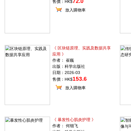
72.0
售價：HK$
放入購物車
《 区块链原理、实践及数据共享
应用 》
作者： 崔巍
出版：科学出版社
日期：2026-03
153.6
售價：HK$
放入購物車
《 暴发性心肌炎护理 》
作者： 何细飞