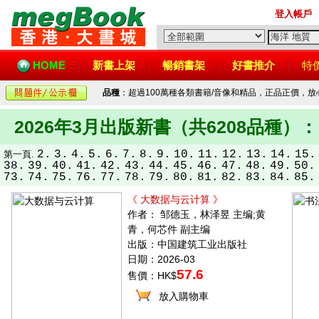
登入帳戶
HOME
新書上架
暢銷書架
好書推介
特
品種
：超過100萬種各類書籍/音像和精品，正品正價，
2026年3月出版新書（共6208品種）：
2.
3.
4.
5.
6.
7.
8.
9.
10.
11.
12.
13.
14.
15.
第一頁.
38.
39.
40.
41.
42.
43.
44.
45.
46.
47.
48.
49.
50.
73.
74.
75.
76.
77.
78.
79.
80.
81.
82.
83.
84.
85.
《 大数据与云计算 》
作者： 邹德玉，林泽昱 主编;黄
青，何芯件 副主编
出版：中国建筑工业出版社
日期：2026-03
57.6
售價：HK$
放入購物車