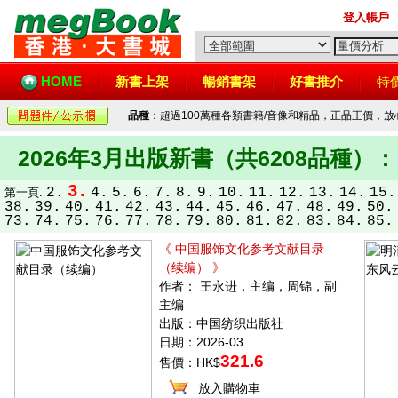
登入帳戶
HOME
新書上架
暢銷書架
好書推介
特
品種
：超過100萬種各類書籍/音像和精品，正品正價，
2026年3月出版新書（共6208品種）：
3.
2.
4.
5.
6.
7.
8.
9.
10.
11.
12.
13.
14.
15.
第一頁.
38.
39.
40.
41.
42.
43.
44.
45.
46.
47.
48.
49.
50.
73.
74.
75.
76.
77.
78.
79.
80.
81.
82.
83.
84.
85.
《 中国服饰文化参考文献目录
（续编） 》
作者： 王永进，主编，周锦，副
主编
出版：中国纺织出版社
日期：2026-03
321.6
售價：HK$
放入購物車