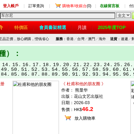
登入帳戶
|
訂單查詢
|
購物車/收銀台
(0)
|
在線留言板
|
付
介
特價區
會員書架精選
月讀
2025年度TOP
，正品正價，放心網購，悭钱省心
服務
：香港
／
台灣
／
澳門
／
海外
送貨
：速遞
／
品種）：
.
14.
15.
16.
17.
18.
19.
20.
21.
22.
23.
24.
25.
26.
49.
50.
51.
52.
53.
54.
55.
56.
57.
58.
59.
60.
61.
84.
85.
86.
87.
88.
89.
90.
91.
92.
93.
94.
95.
96.
两册
《 杜甫和他的朋友圈 》
作者： 熊显华
出版：花山文艺出版社
日期：2026-03
46.2
售價：HK$
放入購物車