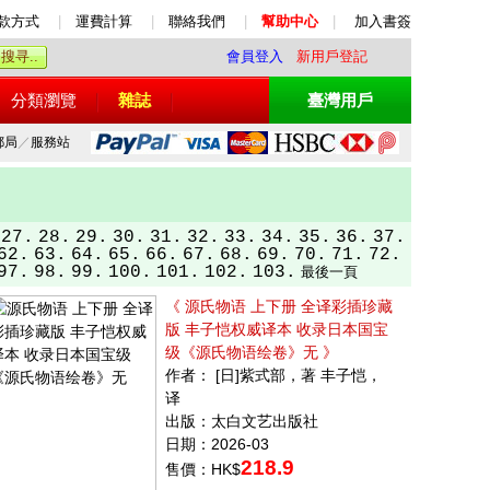
款方式
|
運費計算
|
聯絡我們
|
幫助中心
|
加入書簽
會員登入
新用戶登記
分類瀏覽
雜誌
臺灣用戶
郵局
／
服務站
27.
28.
29.
30.
31.
32.
33.
34.
35.
36.
37.
62.
63.
64.
65.
66.
67.
68.
69.
70.
71.
72.
97.
98.
99.
100.
101.
102.
103.
最後一頁
《 源氏物语 上下册 全译彩插珍藏
版 丰子恺权威译本 收录日本国宝
级《源氏物语绘卷》无 》
作者： [日]紫式部，著 丰子恺，
译
出版：太白文艺出版社
日期：2026-03
218.9
售價：HK$