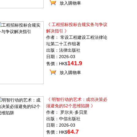
放入購物車
《 工程招标投标合规实务与争议
解决指引 》
作者： 常设工程建设工程法律论
坛第二十工作组著
出版：法律出版社
日期：2026-03
141.9
售價：HK$
放入購物車
《 明智行动的艺术：成功决策必
须避免的52个思维陷阱 》
作者： 罗尔夫·多贝里
出版：中信出版社
日期：2026-03
64.7
售價：HK$