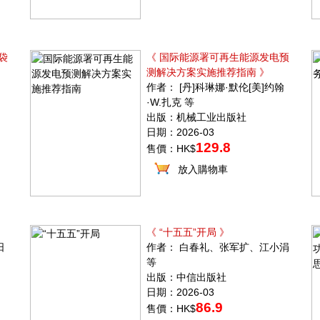
袋
《 国际能源署可再生能源发电预
测解决方案实施推荐指南 》
作者： [丹]科琳娜·默伦[美]约翰
·W.扎克 等
出版：机械工业出版社
日期：2026-03
129.8
售價：HK$
放入購物車
《 “十五五”开局 》
阳
作者： 白春礼、张军扩、江小涓
等
出版：中信出版社
日期：2026-03
86.9
售價：HK$