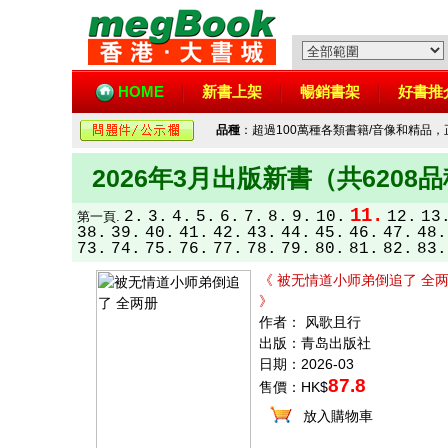
HOME
新書上架
暢銷書架
好書推
品種
：超過100萬種各類書籍/音像和精品
2026年3月出版新書（共6208
11.
2.
3.
4.
5.
6.
7.
8.
9.
10.
12.
13
第一頁.
38.
39.
40.
41.
42.
43.
44.
45.
46.
47.
48.
73.
74.
75.
76.
77.
78.
79.
80.
81.
82.
83.
《 被无情道小师弟倒追了 全
》
作者： 风歌且行
出版：青岛出版社
日期：2026-03
87.8
售價：HK$
放入購物車