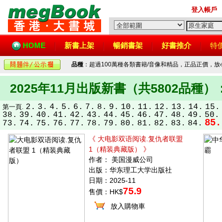
登入帳戶
HOME
新書上架
暢銷書架
好書推介
特
品種
：超過100萬種各類書籍/音像和精品，正品正價，
2025年11月出版新書（共5802品種）
2.
3.
4.
5.
6.
7.
8.
9.
10.
11.
12.
13.
14.
15.
第一頁.
38.
39.
40.
41.
42.
43.
44.
45.
46.
47.
48.
49.
50.
85.
73.
74.
75.
76.
77.
78.
79.
80.
81.
82.
83.
84.
《 大电影双语阅读.复仇者联盟
1（精装典藏版） 》
作者： 美国漫威公司
出版：华东理工大学出版社
日期：2025-11
75.9
售價：HK$
放入購物車