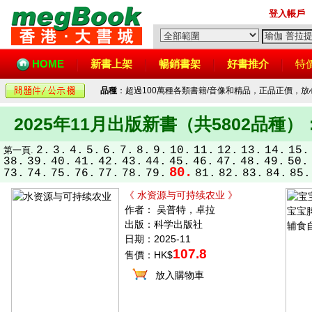
登入帳戶
HOME
新書上架
暢銷書架
好書推介
特
品種
：超過100萬種各類書籍/音像和精品，正品正價，
2025年11月出版新書（共5802品種）
2.
3.
4.
5.
6.
7.
8.
9.
10.
11.
12.
13.
14.
15.
第一頁.
38.
39.
40.
41.
42.
43.
44.
45.
46.
47.
48.
49.
50.
80.
73.
74.
75.
76.
77.
78.
79.
81.
82.
83.
84.
85.
《 水资源与可持续农业 》
作者： 吴普特，卓拉
出版：科学出版社
日期：2025-11
107.8
售價：HK$
放入購物車