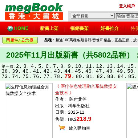
登入帳戶
HOME
新書上架
暢銷書架
好書推介
特
品種
：超過100萬種各類書籍/音像和精品，正品正價，
2025年11月出版新書（共5802品種）
2.
3.
4.
5.
6.
7.
8.
9.
10.
11.
12.
13.
14.
15.
第一頁.
38.
39.
40.
41.
42.
43.
44.
45.
46.
47.
48.
49.
50.
79.
73.
74.
75.
76.
77.
78.
80.
81.
82.
83.
84.
85.
《 医疗信息物理融合系统数据安
全技术 》
作者： 陈付龙等
出版：科学出版社
日期：2025-11
218.9
售價：HK$
放入購物車