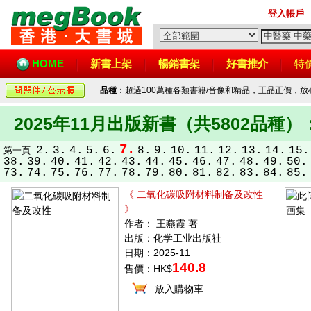
登入帳戶
HOME
新書上架
暢銷書架
好書推介
特
品種
：超過100萬種各類書籍/音像和精品，正品正價，
2025年11月出版新書（共5802品種）
7.
2.
3.
4.
5.
6.
8.
9.
10.
11.
12.
13.
14.
15.
第一頁.
38.
39.
40.
41.
42.
43.
44.
45.
46.
47.
48.
49.
50.
73.
74.
75.
76.
77.
78.
79.
80.
81.
82.
83.
84.
85.
《 二氧化碳吸附材料制备及改性
》
作者： 王燕霞 著
出版：化学工业出版社
日期：2025-11
140.8
售價：HK$
放入購物車