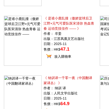
《 是谁小鹿乱撞（傲娇篮球后卫
江野×元气可爱队医宋清弥 热血青
春 运动竞技佳作 —— 》
作者： 岑姜
出版：江苏凤凰文艺出版社
日期：2025-11
47.1
售價：HK$
放入購物車
《 纳训译一千零一夜（中国翻译
家译丛） 》
作者： 纳训 译
出版：人民文学出版社
日期：2025-11
64.9
售價：HK$