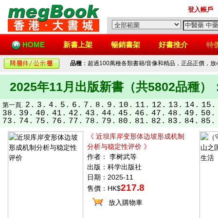
登入帳戶
HOME
新書上架
暢銷書架
好書推介
特
品種
：超過100萬種各類書籍/音像和精品，正品正價，
2025年11月出版新書（共5802品種）
2.
3.
4.
5.
6.
7.
8.
9.
10.
11.
12.
13.
14.
15.
第一頁.
38.
39.
40.
41.
42.
43.
44.
45.
46.
47.
48.
49.
50.
73.
74.
75.
76.
77.
78.
79.
80.
81.
82.
83.
84.
85.
《 近坝库岸变形体边坡形成机制
分析与稳定性评价 》
作者： 李树武等
出版：科学出版社
日期：2025-11
217.8
售價：HK$
放入購物車