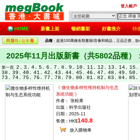
登入帳戶
HOME
新書上架
暢銷書架
好書推介
特
品種
：超過100萬種各類書籍/音像和精品，正品正價，
2025年11月出版新書（共5802品種）
2.
3.
4.
5.
6.
7.
8.
9.
10.
11.
12.
13.
14.
15.
第一頁.
38.
39.
40.
41.
42.
43.
44.
45.
46.
47.
48.
49.
50.
73.
74.
75.
76.
77.
78.
79.
80.
81.
82.
83.
84.
85.
《 微生物多样性维持机制与生态
系统功能 》
作者： 张粉果
出版：科学出版社
日期：2025-11
140.8
售價：HK$
放入購物車