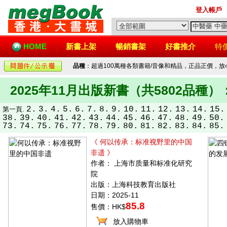
登入帳戶
HOME
新書上架
暢銷書架
好書推介
特
品種
：超過100萬種各類書籍/音像和精品，正品正價，
2025年11月出版新書（共5802品種）
2.
3.
4.
5.
6.
7.
8.
9.
10.
11.
12.
13.
14.
15.
第一頁.
38.
39.
40.
41.
42.
43.
44.
45.
46.
47.
48.
49.
50.
73.
74.
75.
76.
77.
78.
79.
80.
81.
82.
83.
84.
85.
《 何以传承：标准视野里的中国
非遗 》
作者： 上海市质量和标准化研究
院
出版：上海科技教育出版社
日期：2025-11
85.8
售價：HK$
放入購物車