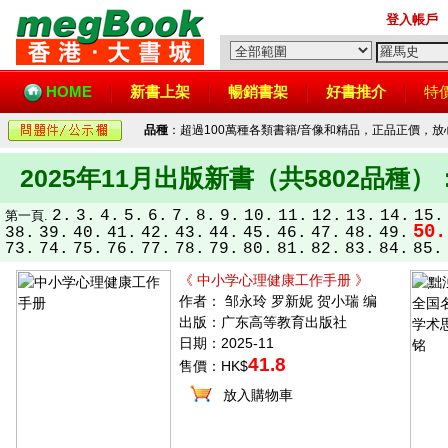
登入帳戶
HOME
新書上架
暢銷書架
好書推介
特
品種
：超過100萬種各類書籍/音像和精品，正品正價，
2025年11月出版新書（共5802品種）
2.
3.
4.
5.
6.
7.
8.
9.
10.
11.
12.
13.
14.
15.
第一頁.
50.
38.
39.
40.
41.
42.
43.
44.
45.
46.
47.
48.
49.
73.
74.
75.
76.
77.
78.
79.
80.
81.
82.
83.
84.
85.
《 中小学心理健康工作手册 》
作者： 邹永玲 罗新妮 贺小瑞 编
出版：广东高等教育出版社
日期：2025-11
41.8
售價：HK$
放入購物車