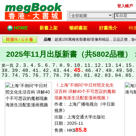
登入帳戶
HOME
新書上架
暢銷書架
好書推介
特
品種
：超過100萬種各類書籍/音像和精品，正品正價，
2025年11月出版新書（共5802品種）
2.
3.
4.
5.
6.
7.
8.
9.
10.
11.
12.
13.
14.
15.
第一頁.
45.
38.
39.
40.
41.
42.
43.
44.
46.
47.
48.
49.
50.
73.
74.
75.
76.
77.
78.
79.
80.
81.
82.
83.
84.
85.
《 上海“不倒问”中日对照文化生
活百科 详解40个不可思议的魔都
现象海派生活配套漫画视频 》
作者： 上海广播电视台《中日新
视界》
出版：上海交通大学出版社
日期：2025-11
85.8
售價：HK$