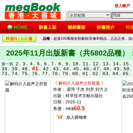
登入帳戶
HOME
新書上架
暢銷書架
好書推介
特
品種
：超過100萬種各類書籍/音像和精品，正品正價，
2025年11月出版新書（共5802品種）
2.
3.
4.
5.
6.
7.
8.
9.
10.
11.
12.
13.
14.
15.
第一頁.
41.
38.
39.
40.
42.
43.
44.
45.
46.
47.
48.
49.
50.
73.
74.
75.
76.
77.
78.
79.
80.
81.
82.
83.
84.
85.
《 解码介入超声之肝脏篇 》
作者： 梁萍 于杰 刘芳 刘方义
出版：科学技术文献出版社
日期：2025-11
60.5
售價：HK$
放入購物車