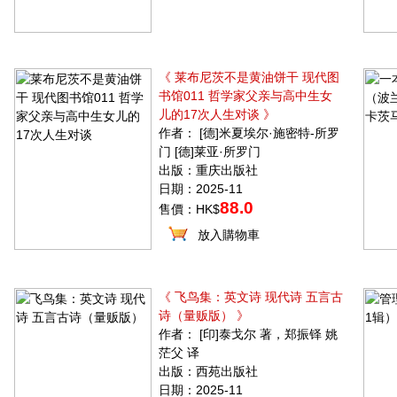
《 莱布尼茨不是黄油饼干 现代图
书馆011 哲学家父亲与高中生女
儿的17次人生对谈 》
作者： [德]米夏埃尔·施密特-所罗
门 [德]莱亚·所罗门
出版：重庆出版社
日期：2025-11
88.0
售價：HK$
放入購物車
《 飞鸟集：英文诗 现代诗 五言古
诗（量贩版） 》
作者： [印]泰戈尔 著，郑振铎 姚
茫父 译
出版：西苑出版社
日期：2025-11