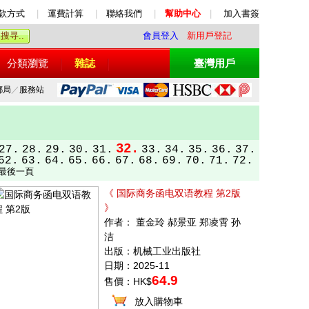
款方式
|
運費計算
|
聯絡我們
|
幫助中心
|
加入書簽
會員登入
新用戶登記
分類瀏覽
雜誌
臺灣用戶
郵局
／
服務站
32.
27.
28.
29.
30.
31.
33.
34.
35.
36.
37.
62.
63.
64.
65.
66.
67.
68.
69.
70.
71.
72.
最後一頁
《 国际商务函电双语教程 第2版
》
作者： 董金玲 郝景亚 郑凌霄 孙
洁
出版：机械工业出版社
日期：2025-11
64.9
售價：HK$
放入購物車