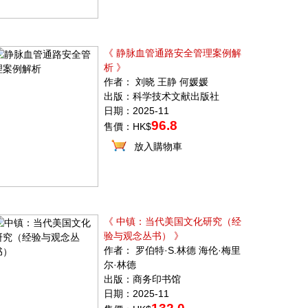
《 静脉血管通路安全管理案例解
析 》
作者： 刘晓 王静 何媛媛
出版：科学技术文献出版社
日期：2025-11
96.8
售價：HK$
放入購物車
《 中镇：当代美国文化研究（经
验与观念丛书） 》
作者： 罗伯特·S.林德 海伦·梅里
尔·林德
出版：商务印书馆
日期：2025-11