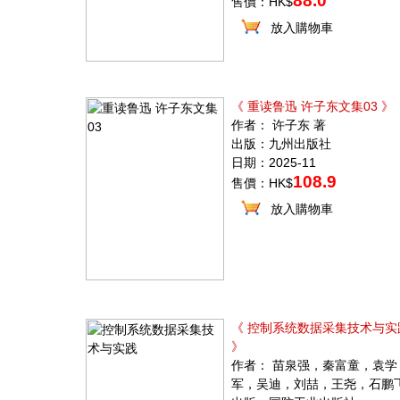
88.0
售價：HK$
放入購物車
《 重读鲁迅 许子东文集03 》
作者： 许子东 著
出版：九州出版社
日期：2025-11
108.9
售價：HK$
放入購物車
《 控制系统数据采集技术与实
》
作者： 苗泉强，秦富童，袁学
军，吴迪，刘喆，王尧，石鹏