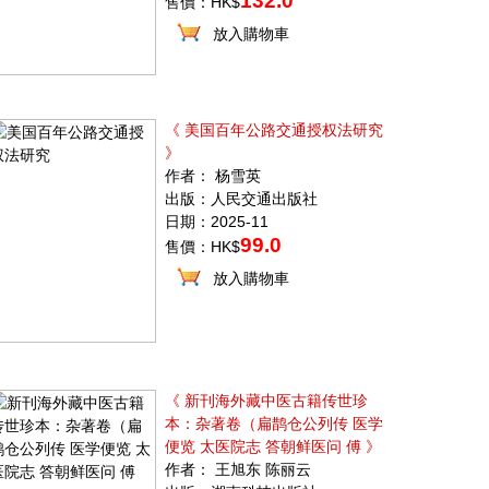
132.0
售價：HK$
放入購物車
《 美国百年公路交通授权法研究
》
作者： 杨雪英
出版：人民交通出版社
日期：2025-11
99.0
售價：HK$
放入購物車
《 新刊海外藏中医古籍传世珍
本：杂著卷（扁鹊仓公列传 医学
便览 太医院志 答朝鲜医问 傅 》
作者： 王旭东 陈丽云