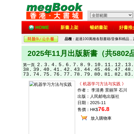
HOME
新書上架
暢銷書架
好書推
品種
：超過100萬種各類書籍/音像和精品
2025年11月出版新書（共580
2.
3.
4.
5.
6.
7.
8.
9.
10.
11.
12.
13.
第一頁.
38.
39.
40.
41.
42.
43.
44.
45.
46.
47.
48.
73.
74.
75.
76.
77.
78.
79.
80.
81.
82.
83.
《 机器学习方法与实践 》
作者： 李清勇 景丽萍 石川
出版：人民邮电出版社
日期：2025-11
76.8
售價：HK$
放入購物車