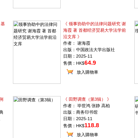
·基
《 领事协助中的法律问题研究 谢
海霞 著 首都经济贸易大学法学前
沿文库 》
作者： 谢海霞
出版：中国政法大学出版社
日期：2025-11
64.9
售價：HK$
放入購物車
例
《 田野调查（第3辑） 》
作者： 毕世鸿 张静 高柏
典
出版：商务印书馆
组
日期：2025-11
118.8
售價：HK$
放入購物車