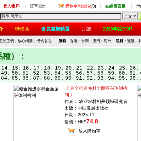
登入帳戶
|
訂單查詢
|
購物車/收銀台
(0)
|
在線留言板
|
付
介
特價區
會員書架精選
月讀
2025年度TOP
，正品正價，放心網購，悭钱省心
服務
：香港
／
台灣
／
澳門
／
海外
送貨
：速遞
／
2品種）：
14.
15.
16.
17.
18.
19.
20.
21.
22.
23.
24.
25.
26.
49.
50.
51.
52.
53.
54.
55.
56.
57.
58.
59.
60.
61.
84.
85.
86.
87.
88.
89.
90.
91.
92.
93.
94.
95.
96.
《 健全推进乡村全面振兴体制机
制 》
作者： 农业农村相关领域研究者
出版：中国发展出版社
日期：2025-11
74.8
售價：HK$
放入購物車