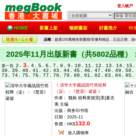
登入帳戶
HOME
新書上架
暢銷書架
好書推介
特
品種
：超過100萬種各類書籍/音像和精品，正品正價，
2025年11月出版新書（共5802品種）
3.
2.
4.
5.
6.
7.
8.
9.
10.
11.
12.
13.
14.
15.
第一頁.
38.
39.
40.
41.
42.
43.
44.
45.
46.
47.
48.
49.
50.
73.
74.
75.
76.
77.
78.
79.
80.
81.
82.
83.
84.
85.
《 清华大学藏战国竹简校释
（柒）：《楚居》诸篇 》
作者： 魏栋 校释黄德宽[美]夏含
夷 主编
出版：商务印书馆
日期：2025-11
132.0
售價：HK$
放入購物車