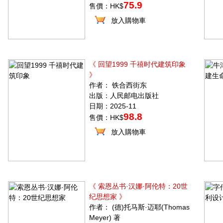
75.9
售價：HK$
放入購物車
《 回望1999 千禧时代建筑印象
》
作者： 铁合西街东
出版：人民邮电出版社
日期：2025-11
98.8
售價：HK$
放入購物車
《 索恩丛书·汉娜·阿伦特：20世
纪思想家 》
作者： (德)托马斯·迈耶(Thomas
Meyer) 著