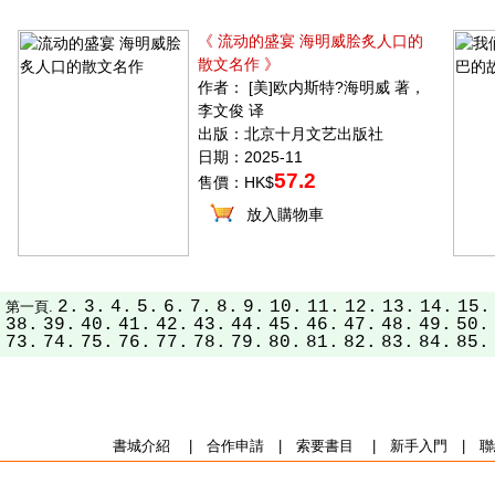
《 流动的盛宴 海明威脍炙人口的
散文名作 》
作者： [美]欧内斯特?海明威 著，
李文俊 译
出版：北京十月文艺出版社
日期：2025-11
57.2
售價：HK$
放入購物車
2.
3.
4.
5.
6.
7.
8.
9.
10.
11.
12.
13.
14.
15.
第一頁.
38.
39.
40.
41.
42.
43.
44.
45.
46.
47.
48.
49.
50.
73.
74.
75.
76.
77.
78.
79.
80.
81.
82.
83.
84.
85.
書城介紹
|
合作申請
|
索要書目
|
新手入門
|
聯