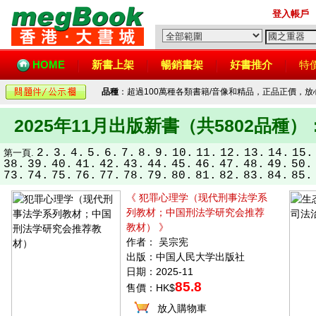
登入帳戶
HOME
新書上架
暢銷書架
好書推介
特
品種
：超過100萬種各類書籍/音像和精品，正品正價，
2025年11月出版新書（共5802品種）
2.
3.
4.
5.
6.
7.
8.
9.
10.
11.
12.
13.
14.
15.
第一頁.
38.
39.
40.
41.
42.
43.
44.
45.
46.
47.
48.
49.
50.
73.
74.
75.
76.
77.
78.
79.
80.
81.
82.
83.
84.
85.
《 犯罪心理学（现代刑事法学系
列教材；中国刑法学研究会推荐
教材） 》
作者： 吴宗宪
出版：中国人民大学出版社
日期：2025-11
85.8
售價：HK$
放入購物車