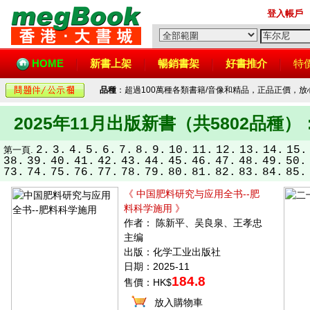
登入帳戶
HOME
新書上架
暢銷書架
好書推介
特
品種
：超過100萬種各類書籍/音像和精品，正品正價，
2025年11月出版新書（共5802品種）
2.
3.
4.
5.
6.
7.
8.
9.
10.
11.
12.
13.
14.
15.
第一頁.
38.
39.
40.
41.
42.
43.
44.
45.
46.
47.
48.
49.
50.
73.
74.
75.
76.
77.
78.
79.
80.
81.
82.
83.
84.
85.
《 中国肥料研究与应用全书--肥
料科学施用 》
作者： 陈新平、吴良泉、王孝忠
主编
出版：化学工业出版社
日期：2025-11
184.8
售價：HK$
放入購物車